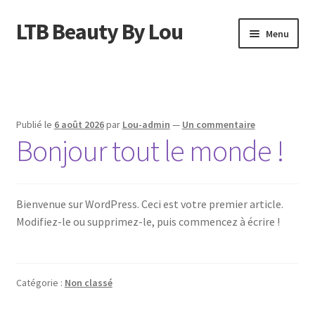
LTB Beauty By Lou
Aller
Aller
Menu
à
au
la
contenu
Accueil
navigation
Cart
Publié le
6 août 2026
par
Lou-admin
—
Un commentaire
Bonjour tout le monde !
Checkout
My account
Bienvenue sur WordPress. Ceci est votre premier article.
Page d’exemple
Modifiez-le ou supprimez-le, puis commencez à écrire !
Shop
Catégorie :
Non classé