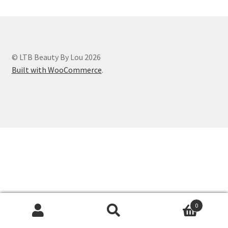
© LTB Beauty By Lou 2026
Built with WooCommerce
.
0
Recherche
Recherche